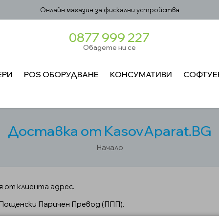
Онлайн магазин за фискални устройства
0877 999 227
Обадете ни се
ЕРИ
POS ОБОРУДВАНЕ
КОНСУМАТИВИ
СОФТУЕ
Доставка от KasovAparat.BG
Начало
я от клиента адрес.
Пощенски Паричен Превод (ППП).