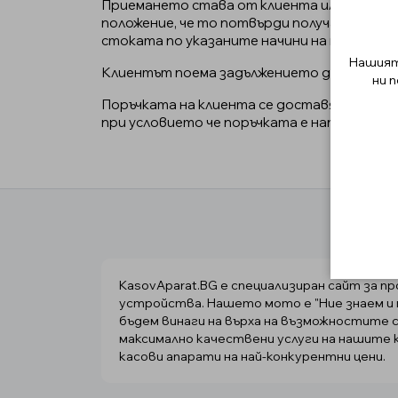
Приемането става от клиента или трето л
положение, че то потвърди получаването 
стоката по указаните начини на плащане.
Нашият 
Клиентът поема задължението да осигури 
ни 
Поръчката на клиента се доставя нормално 
при условието че поръчката е направена до 
KasovAparat.BG е специализиран сайт за п
устройства. Нашето мото е "Ние знаем и м
бъдем винаги на върха на възможностите с
максимално качествени услуги на нашите 
касови апарати на най-конкурентни цени.