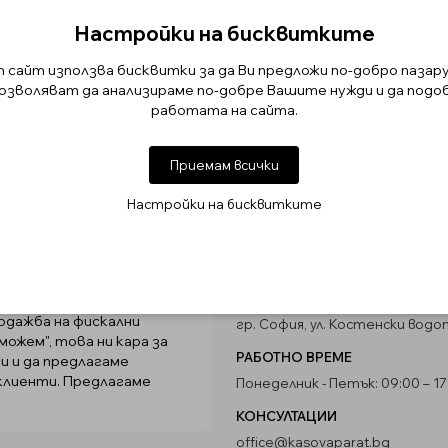
ице от негово име, което лице трябва предварително да
и идентичността на поръчаната стока и/или заплати раз
Настройки на бисквитките
сайт използва бисквитки за да Ви предложи по-добро пазар
достъп и възможност за получаване на стоката.
позволяват да анализираме по-добре Вашите нужди и да подо
работата на сайта.
в срок от три дни, освен ако не е уговорено друго,след 
13.00 часа в деня на поръчване.
Приемам всички
Настройки на бисквитките
ЦЕНТРАЛЕН ОФИС
родажба на фискални
гр. София, ул. Костенски водо
ожем", това ни кара за
РАБОТНО ВРЕМЕ
и и да предлагаме
клиенти. Предлагаме
Понеделник - Петък: 09:00 – 17
КОНСУЛТАЦИИ
office@kasovaparat.bg