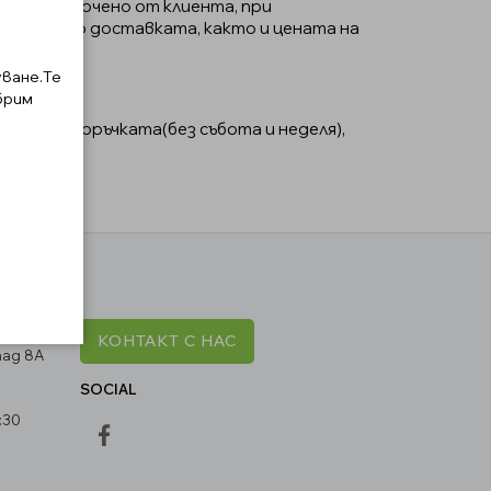
 бъде посочено от клиента, при
ходите по доставката, както и цената на
уване.Те
брим
денят на поръчката(без събота и неделя),
КОНТАКТ С НАС
пад 8А
SOCIAL
:30